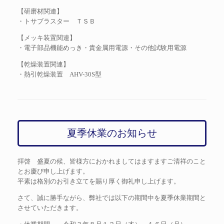
【研磨材関連】
・トサブラスター ＴＳＢ
【メッキ装置関連】
・電子部品機能めっき・貴金属用電源・その他試験用電源
【乾燥装置関連】
・熱引乾燥装置 AHV-30S型
夏季休業のお知らせ
拝啓 盛夏の候、皆様方におかれましてはますますご清祥のこと
とお慶び申し上げます。
平素は格別のお引き立てを賜り厚く御礼申し上げます。
さて、誠に勝手ながら、弊社では以下の期間中を夏季休業期間と
させていただきます。