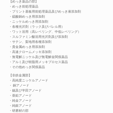
【めっき薬品の部】
・めっき前処理薬品
・プリント基板用前処理薬品及びめっき液添加剤
・硫酸銅めっき用添加剤
・ニッケルめっき用添加剤
・各種光沢剤（ラック及びバレル用）
・ワット浴用（高レベリング、中低レベリング）
・スルファミン酸浴用光沢剤及び添加剤
・サテン、梨地用各種添加剤
・貴金属めっき用添加剤
・高速クロームメッキ添加剤
・無電解ニッケル及び無電解金関係薬品
・アルミ及び樹脂用メッキプロセス薬品
・その他めっき関係薬品
【非鉄金属部】
・高純度ニッケルアノード
・ 銅アノード
・錫及び半田アノード
・亜鉛アノード
・純金アノード
・純銀アノード
・研磨材の部